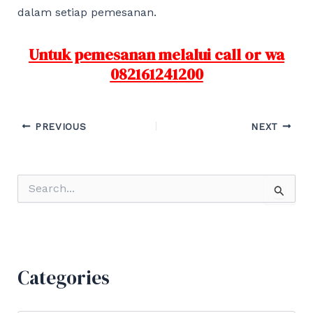
dalam setiap pemesanan.
Untuk pemesanan melalui call or wa
082161241200
Post
PREVIOUS
NEXT
navigation
S
e
a
r
c
h
f
Categories
o
r
: