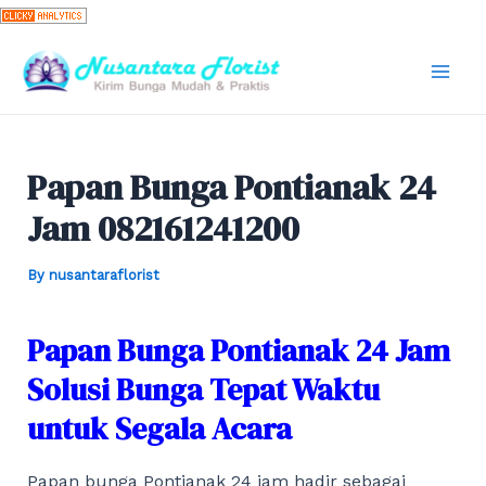
Skip
to
content
Mai
Men
Papan Bunga Pontianak 24
Jam 082161241200
By
nusantaraflorist
Papan Bunga Pontianak 24 Jam
Solusi Bunga Tepat Waktu
untuk Segala Acara
Papan bunga Pontianak 24 jam hadir sebagai