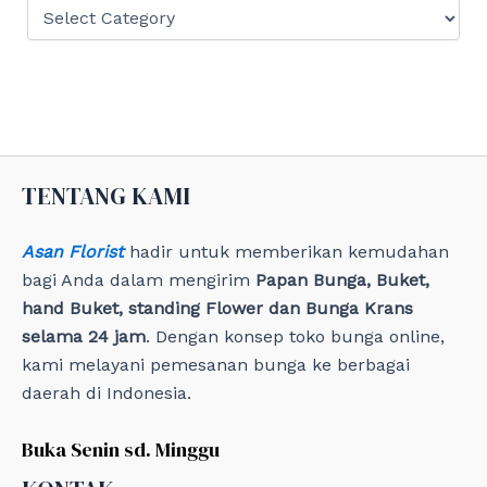
C
a
t
e
g
o
r
i
e
TENTANG KAMI
s
Asan Florist
hadir untuk memberikan kemudahan
bagi Anda dalam mengirim
Papan Bunga, Buket,
hand Buket, standing Flower dan Bunga Krans
selama 24 jam
. Dengan konsep toko bunga online,
kami melayani pemesanan bunga ke berbagai
daerah di Indonesia.
Buka Senin sd. Minggu