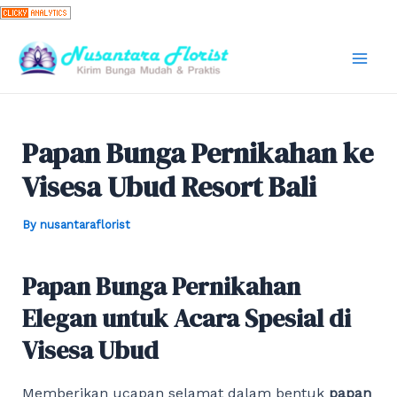
Skip
to
content
Mai
Men
Papan Bunga Pernikahan ke
Visesa Ubud Resort Bali
By
nusantaraflorist
Papan Bunga Pernikahan
Elegan untuk Acara Spesial di
Visesa Ubud
Memberikan ucapan selamat dalam bentuk
papan