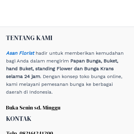
e
g
o
r
i
e
TENTANG KAMI
s
Asan Florist
hadir untuk memberikan kemudahan
bagi Anda dalam mengirim
Papan Bunga, Buket,
hand Buket, standing Flower dan Bunga Krans
selama 24 jam
. Dengan konsep toko bunga online,
kami melayani pemesanan bunga ke berbagai
daerah di Indonesia.
Buka Senin sd. Minggu
KONTAK
Telp. 082161241200