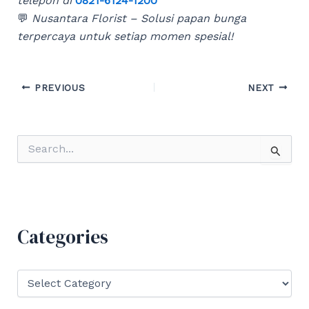
telepon di
0821-6124-1200
💬
Nusantara Florist – Solusi papan bunga
terpercaya untuk setiap momen spesial!
Post
PREVIOUS
NEXT
navigation
S
e
a
r
c
h
f
Categories
o
r
:
C
a
t