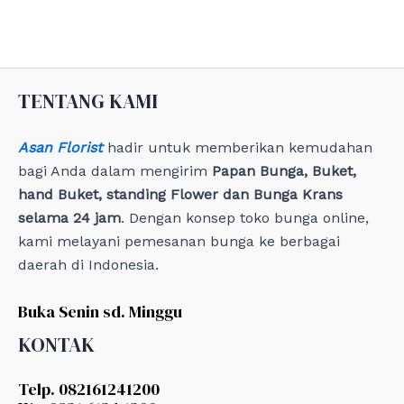
g
o
r
i
e
TENTANG KAMI
s
Asan Florist
hadir untuk memberikan kemudahan
bagi Anda dalam mengirim
Papan Bunga, Buket,
hand Buket, standing Flower dan Bunga Krans
selama 24 jam
. Dengan konsep toko bunga online,
kami melayani pemesanan bunga ke berbagai
daerah di Indonesia.
Buka Senin sd. Minggu
KONTAK
Telp. 082161241200