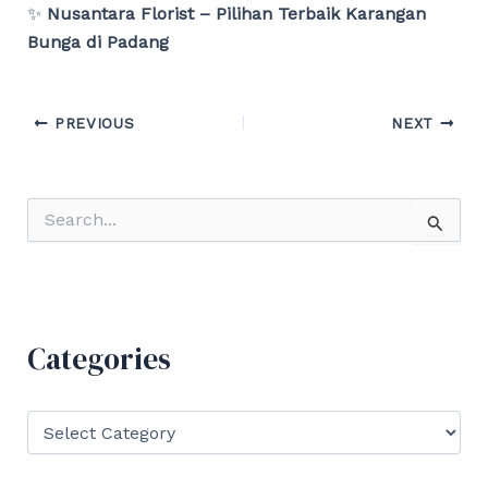
✨
Nusantara Florist – Pilihan Terbaik Karangan
Bunga di Padang
Post
PREVIOUS
NEXT
navigation
S
e
a
r
c
h
f
Categories
o
r
:
C
a
t
e