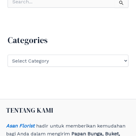
e
a
r
c
h
f
Categories
o
r
:
C
a
t
e
g
o
r
i
e
TENTANG KAMI
s
Asan Florist
hadir untuk memberikan kemudahan
bagi Anda dalam mengirim
Papan Bunga, Buket,