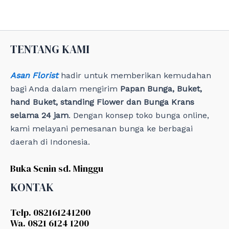
g
o
r
i
e
TENTANG KAMI
s
Asan Florist
hadir untuk memberikan kemudahan
bagi Anda dalam mengirim
Papan Bunga, Buket,
hand Buket, standing Flower dan Bunga Krans
selama 24 jam
. Dengan konsep toko bunga online,
kami melayani pemesanan bunga ke berbagai
daerah di Indonesia.
Buka Senin sd. Minggu
KONTAK
Telp. 082161241200
Wa. 0821 6124 1200