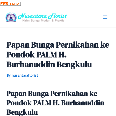
Skip
to
content
Mai
Men
Papan Bunga Pernikahan ke
Pondok PALM H.
Burhanuddin Bengkulu
By
nusantaraflorist
Papan Bunga Pernikahan ke
Pondok PALM H. Burhanuddin
Bengkulu