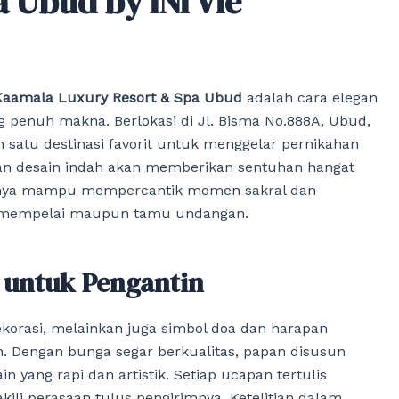
 Ubud by iNi Vie
Kaamala Luxury Resort & Spa Ubud
adalah cara elegan
penuh makna. Berlokasi di Jl. Bisma No.888A, Ubud,
lah satu destinasi favorit untuk menggelar pernikahan
gan desain indah akan memberikan sentuhan hangat
rannya mampu mempercantik momen sakral dan
a mempelai maupun tamu undangan.
 untuk Pengantin
orasi, melainkan juga simbol doa dan harapan
. Dengan bunga segar berkualitas, papan disusun
 yang rapi dan artistik. Setiap ucapan tertulis
ili perasaan tulus pengirimnya. Ketelitian dalam