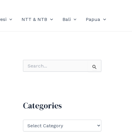
esi
NTT & NTB
Bali
Papua
S
e
a
r
c
h
f
Categories
o
r
:
C
a