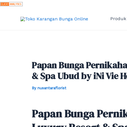
Skip
to
content
Produk
Papan Bunga Pernikaha
& Spa Ubud by iNi Vie H
By
nusantaraflorist
Papan Bunga Perni