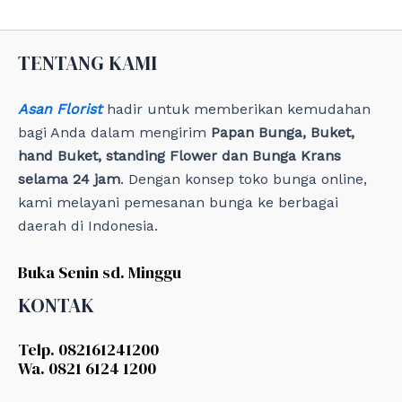
r
i
e
TENTANG KAMI
s
Asan Florist
hadir untuk memberikan kemudahan
bagi Anda dalam mengirim
Papan Bunga, Buket,
hand Buket, standing Flower dan Bunga Krans
selama 24 jam
. Dengan konsep toko bunga online,
kami melayani pemesanan bunga ke berbagai
daerah di Indonesia.
Buka Senin sd. Minggu
KONTAK
Telp. 082161241200
Wa. 0821 6124 1200