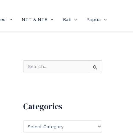
esi
NTT & NTB
Bali
Papua
S
e
a
r
c
h
f
Categories
o
r
:
C
a