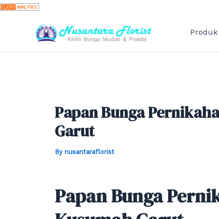
Skip
to
content
Produk
Papan Bunga Pernikah
Garut
By
nusantaraflorist
Papan Bunga Perni