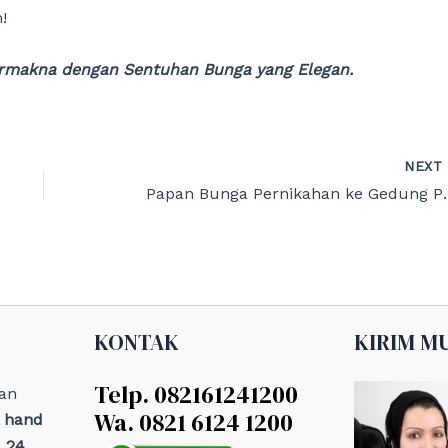
!
ermakna dengan Sentuhan Bunga yang Elegan.
NEX
Papan Bunga Per
KONTAK
KIRIM M
Telp. 082161241200
an
Wa. 0821 6124 1200
, hand
 24