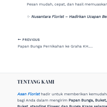
Pesan mudah, cepat, dan hasil memuaskan
✨
Nusantara Florist – Hadirkan Ucapan B
Post
PREVIOUS
navigation
Papan Bunga Pernikahan ke Graha KH. Ahmad Dahlan UMPRI Lampung
TENTANG KAMI
Asan Florist
hadir untuk memberikan kemudah
bagi Anda dalam mengirim
Papan Bunga, Buket
Buket, standing Flower dan Bunga Krans selama