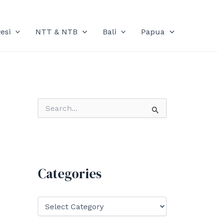
esi
NTT & NTB
Bali
Papua
S
e
a
r
c
h
f
Categories
o
r
:
C
a