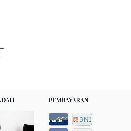
T
nikahan ke Gedung PKK Lampung
UDAH
PEMBAYARAN