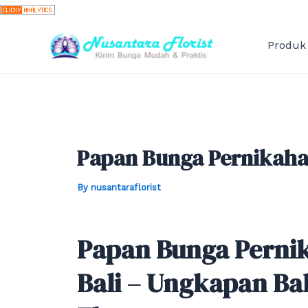
Skip
to
content
Produk
Papan Bunga Pernikaha
By
nusantaraflorist
Papan Bunga Perni
Bali – Ungkapan Ba