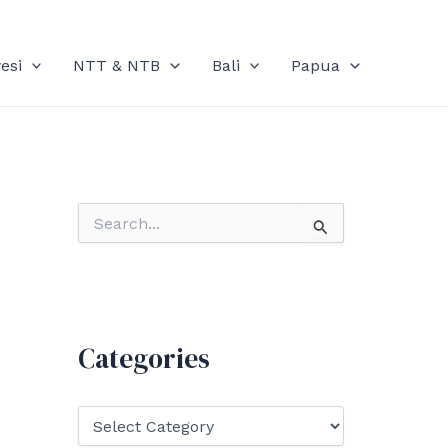
esi
NTT & NTB
Bali
Papua
S
e
a
r
c
h
f
Categories
o
r
:
C
a