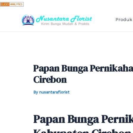
Skip
to
content
Produk
Papan Bunga Pernikaha
Cirebon
By
nusantaraflorist
Papan Bunga Perni