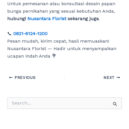
Untuk pemesanan atau konsultasi desain papan
bunga pernikahan yang sesuai kebutuhan Anda,
hubungi
Nusantara Florist
sekarang juga
.
📞
0821-6124-1200
Pesan mudah, kirim cepat, hasil memuaskan!
Nusantara Florist — Hadir untuk menyampaikan
ucapan indah Anda 💐
Post
PREVIOUS
NEXT
navigation
S
e
a
r
c
h