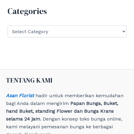
f
Categories
o
r
:
C
a
t
e
g
o
r
i
e
TENTANG KAMI
s
Asan Florist
hadir untuk memberikan kemudahan
bagi Anda dalam mengirim
Papan Bunga, Buket,
hand Buket, standing Flower dan Bunga Krans
selama 24 jam
. Dengan konsep toko bunga online,
kami melayani pemesanan bunga ke berbagai