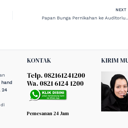
NEX
Papan Bunga Pernikahan ke Au
KONTAK
KIRIM M
Telp. 082161241200
an
Wa. 0821 6124 1200
, hand
 24
di
Pemesanan 24 Jam