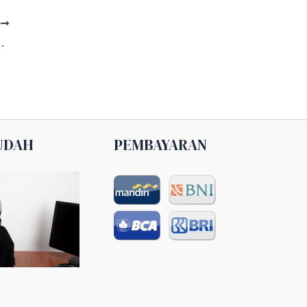
T
ditorium BMKG Jakarta
UDAH
PEMBAYARAN