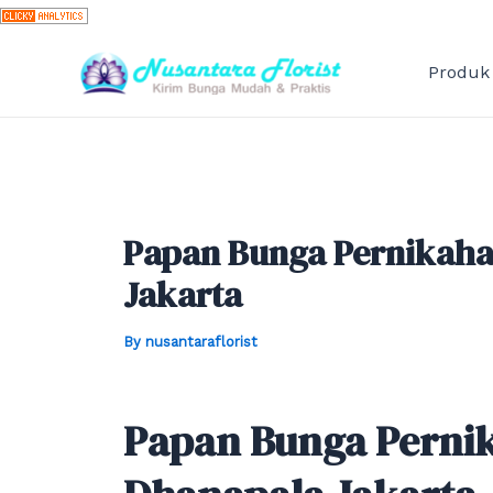
Skip
to
content
Produk
Papan Bunga Pernikah
Jakarta
By
nusantaraflorist
Papan Bunga Perni