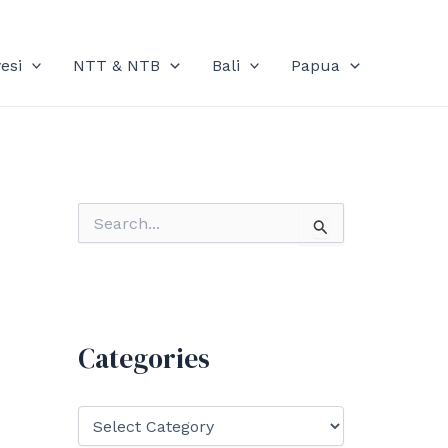
esi
NTT & NTB
Bali
Papua
S
e
a
r
c
h
f
Categories
o
r
:
C
a