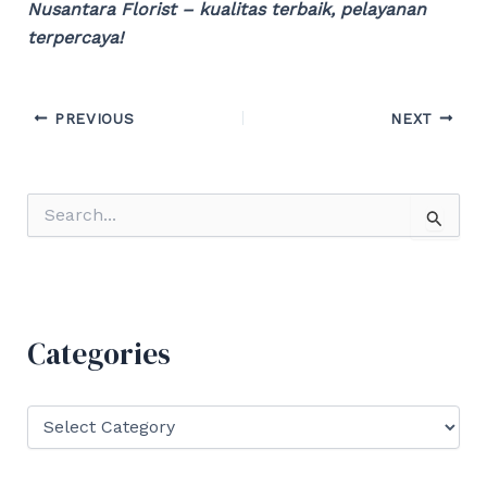
Nusantara Florist – kualitas terbaik, pelayanan
terpercaya!
Post
PREVIOUS
NEXT
navigation
S
e
a
r
c
h
f
Categories
o
r
:
C
a
t
e