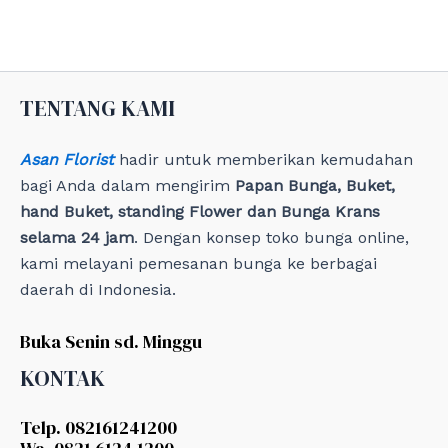
g
o
r
i
e
TENTANG KAMI
s
Asan Florist
hadir untuk memberikan kemudahan
bagi Anda dalam mengirim
Papan Bunga, Buket,
hand Buket, standing Flower dan Bunga Krans
selama 24 jam
. Dengan konsep toko bunga online,
kami melayani pemesanan bunga ke berbagai
daerah di Indonesia.
Buka Senin sd. Minggu
KONTAK
Telp. 082161241200