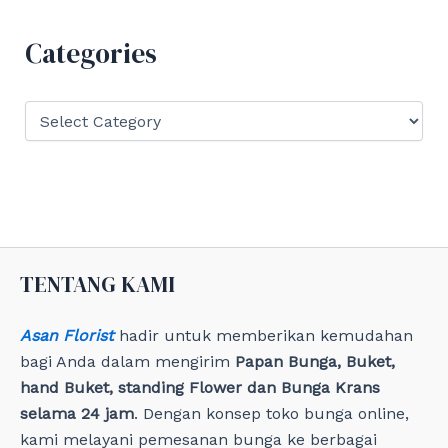
h
f
Categories
o
r
:
C
a
t
e
g
o
r
i
e
TENTANG KAMI
s
Asan Florist
hadir untuk memberikan kemudahan
bagi Anda dalam mengirim
Papan Bunga, Buket,
hand Buket, standing Flower dan Bunga Krans
selama 24 jam
. Dengan konsep toko bunga online,
kami melayani pemesanan bunga ke berbagai