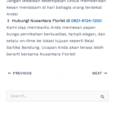
Jangan lewatkan kesempatan untuk memberikan
kesan mendalam di hari bahagia orang terdekat
Anda!
📱
Hubungi Nusantara Florist di
0821-6124-1200
Kami siap membantu Anda memesan papan
bunga pernikahan berkualitas, tampil elegan, dan
selalu on-time ke lokasi tujuan seperti Balai
Sartika Bandung. Ucapan Anda akan terasa lebih
berarti bersama Nusantara Florist!
Post
PREVIOUS
NEXT
navigation
S
e
a
r
c