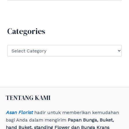
a
r
c
h
f
Categories
o
r
:
C
a
t
e
g
o
r
i
e
TENTANG KAMI
s
Asan Florist
hadir untuk memberikan kemudahan
bagi Anda dalam mengirim
Papan Bunga, Buket,
hand Buket, standing Flower dan Bunga Krans