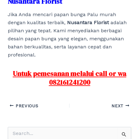
Nusantara Florist
Jika Anda mencari papan bunga Palu murah
dengan kualitas terbaik,
Nusantara Florist
adalah
pilihan yang tepat. Kami menyediakan berbagai
desain papan bunga yang elegan, menggunakan
bahan berkualitas, serta layanan cepat dan
profesional.
Untuk pemesanan melalui call or wa
082161241200
Post
PREVIOUS
NEXT
navigation
S
e