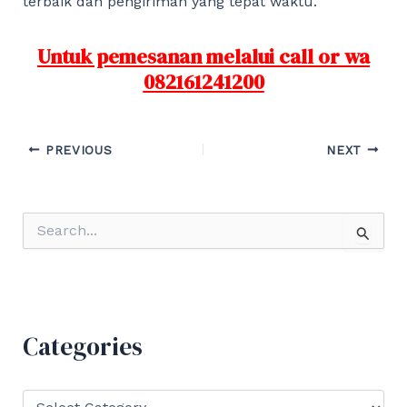
terbaik dan pengiriman yang tepat waktu.
Untuk pemesanan melalui call or wa
082161241200
Post
PREVIOUS
NEXT
navigation
S
e
a
r
c
h
f
Categories
o
r
:
C