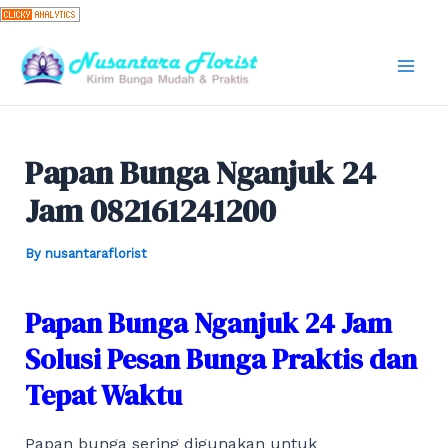
Skip
to
content
Mai
Men
Papan Bunga Nganjuk 24
Jam 082161241200
By
nusantaraflorist
Papan Bunga Nganjuk 24 Jam
Solusi Pesan Bunga Praktis dan
Tepat Waktu
Papan bunga sering digunakan untuk