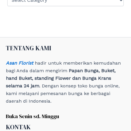
a
t
e
g
o
r
i
e
TENTANG KAMI
s
Asan Florist
hadir untuk memberikan kemudahan
bagi Anda dalam mengirim
Papan Bunga, Buket,
hand Buket, standing Flower dan Bunga Krans
selama 24 jam
. Dengan konsep toko bunga online,
kami melayani pemesanan bunga ke berbagai
daerah di Indonesia.
Buka Senin sd. Minggu
KONTAK