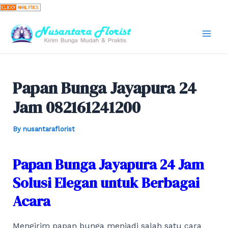
Skip
to
content
Mai
Men
Papan Bunga Jayapura 24
Jam 082161241200
By
nusantaraflorist
Papan Bunga Jayapura 24 Jam
Solusi Elegan untuk Berbagai
Acara
Mengirim papan bunga menjadi salah satu cara