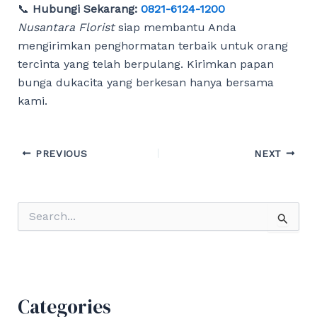
📞
Hubungi Sekarang:
0821-6124-1200
Nusantara Florist
siap membantu Anda
mengirimkan penghormatan terbaik untuk orang
tercinta yang telah berpulang. Kirimkan papan
bunga dukacita yang berkesan hanya bersama
kami.
Post
PREVIOUS
NEXT
navigation
S
e
a
r
c
h
f
Categories
o