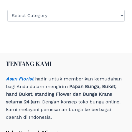
r
:
C
a
t
e
g
o
r
i
e
TENTANG KAMI
s
Asan Florist
hadir untuk memberikan kemudahan
bagi Anda dalam mengirim
Papan Bunga, Buket,
hand Buket, standing Flower dan Bunga Krans
selama 24 jam
. Dengan konsep toko bunga online,
kami melayani pemesanan bunga ke berbagai
daerah di Indonesia.