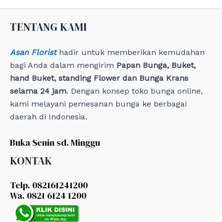
i
e
TENTANG KAMI
s
Asan Florist
hadir untuk memberikan kemudahan
bagi Anda dalam mengirim
Papan Bunga, Buket,
hand Buket, standing Flower dan Bunga Krans
selama 24 jam
. Dengan konsep toko bunga online,
kami melayani pemesanan bunga ke berbagai
daerah di Indonesia.
Buka Senin sd. Minggu
KONTAK
Telp. 082161241200
Wa. 0821 6124 1200