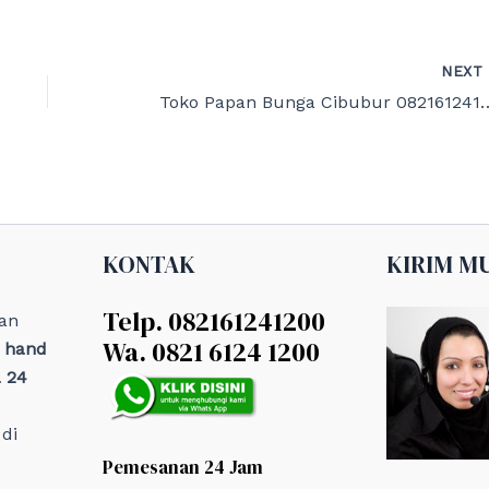
NEX
Toko Papan Bunga Cibu
KONTAK
KIRIM M
Telp. 082161241200
an
Wa. 0821 6124 1200
, hand
 24
di
Pemesanan 24 Jam