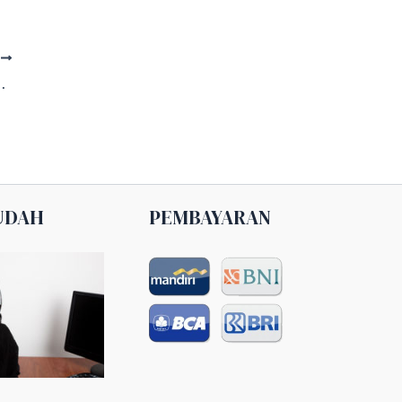
T
bur 082161241200
UDAH
PEMBAYARAN