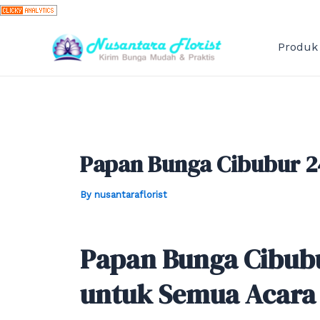
Skip
to
content
Produk
Papan Bunga Cibubur 2
By
nusantaraflorist
Papan Bunga Cibubu
untuk Semua Acara