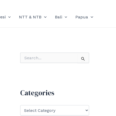
esi
NTT & NTB
Bali
Papua
S
e
a
r
c
h
f
Categories
o
r
:
C
a