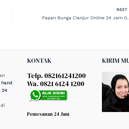
NEX
Papan Bunga Cianjur Onl
KONTAK
KIRIM M
Telp. 082161241200
an
Wa. 0821 6124 1200
, hand
 24
di
Pemesanan 24 Jam