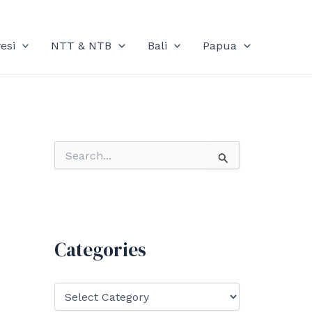
esi
NTT & NTB
Bali
Papua
S
e
a
r
c
h
f
Categories
o
r
:
C
a