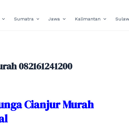
Sumatra
Jawa
Kalimantan
Sulaw
urah 082161241200
unga Cianjur Murah
al