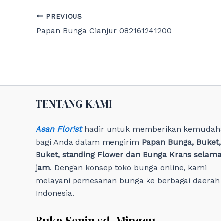
Post
PREVIOUS
navigation
Papan Bunga Cianjur 082161241200
TENTANG KAMI
Asan Florist
hadir untuk memberikan kemudah
bagi Anda dalam mengirim
Papan Bunga, Buket
Buket, standing Flower dan Bunga Krans selama
jam
. Dengan konsep toko bunga online, kami
melayani pemesanan bunga ke berbagai daerah 
Indonesia.
Buka Senin sd. Minggu