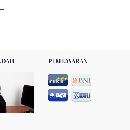
T
ine 24 Jam 082161241200
UDAH
PEMBAYARAN