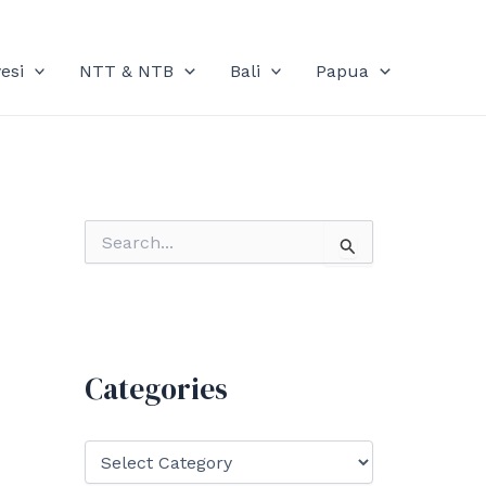
esi
NTT & NTB
Bali
Papua
S
e
a
r
c
h
f
Categories
o
r
:
C
a