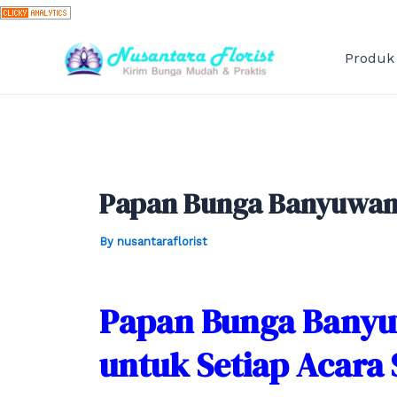
Skip
to
content
Produk
Papan Bunga Banyuwang
By
nusantaraflorist
Papan Bunga Banyuw
untuk Setiap Acara 