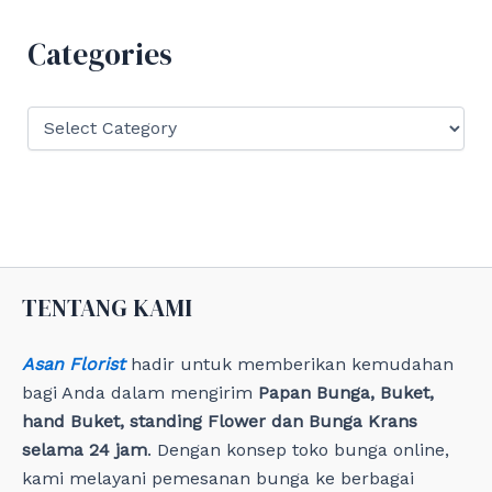
h
f
Categories
o
r
:
C
a
t
e
g
o
r
i
e
TENTANG KAMI
s
Asan Florist
hadir untuk memberikan kemudahan
bagi Anda dalam mengirim
Papan Bunga, Buket,
hand Buket, standing Flower dan Bunga Krans
selama 24 jam
. Dengan konsep toko bunga online,
kami melayani pemesanan bunga ke berbagai