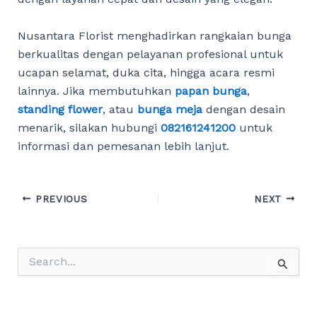
Nusantara Florist menghadirkan rangkaian bunga
berkualitas dengan pelayanan profesional untuk
ucapan selamat, duka cita, hingga acara resmi
lainnya. Jika membutuhkan
papan bunga
,
standing flower
, atau
bunga meja
dengan desain
menarik, silakan hubungi
082161241200
untuk
informasi dan pemesanan lebih lanjut.
Post
PREVIOUS
NEXT
navigation
S
e
a
r
c