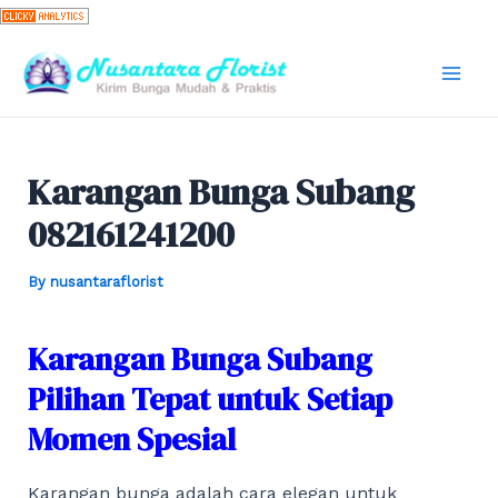
Skip
to
content
Mai
Men
Karangan Bunga Subang
082161241200
By
nusantaraflorist
Karangan Bunga Subang
Pilihan Tepat untuk Setiap
Momen Spesial
Karangan bunga adalah cara elegan untuk