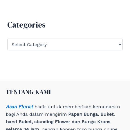
r
c
h
f
Categories
o
r
:
C
a
t
e
g
o
r
i
e
TENTANG KAMI
s
Asan Florist
hadir untuk memberikan kemudahan
bagi Anda dalam mengirim
Papan Bunga, Buket,
hand Buket, standing Flower dan Bunga Krans
selama 24 jam
. Dengan konsep toko bunga online,