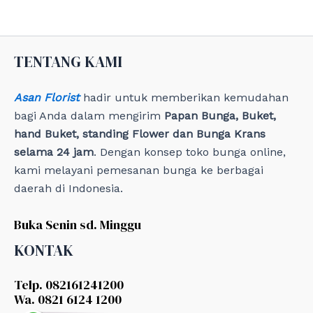
o
r
i
e
TENTANG KAMI
s
Asan Florist
hadir untuk memberikan kemudahan
bagi Anda dalam mengirim
Papan Bunga, Buket,
hand Buket, standing Flower dan Bunga Krans
selama 24 jam
. Dengan konsep toko bunga online,
kami melayani pemesanan bunga ke berbagai
daerah di Indonesia.
Buka Senin sd. Minggu
KONTAK
Telp. 082161241200
Wa. 0821 6124 1200