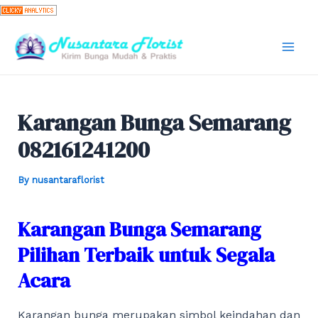
Skip
to
content
Mai
Men
Karangan Bunga Semarang
082161241200
By
nusantaraflorist
Karangan Bunga Semarang
Pilihan Terbaik untuk Segala
Acara
Karangan bunga merupakan simbol keindahan dan