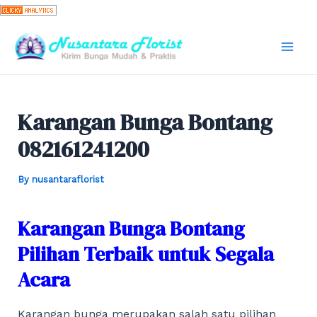
Skip
to
content
Mai
Men
Karangan Bunga Bontang
082161241200
By
nusantaraflorist
Karangan Bunga Bontang
Pilihan Terbaik untuk Segala
Acara
Karangan bunga merupakan salah satu pilihan