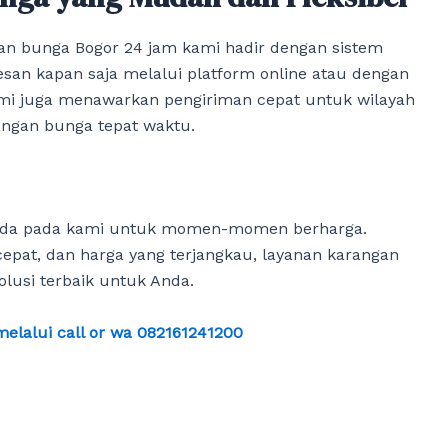
n bunga Bogor 24 jam kami hadir dengan sistem
san kapan saja melalui platform online atau dengan
mi juga menawarkan pengiriman cepat untuk wilayah
angan bunga tepat waktu.
nda pada kami untuk momen-momen berharga.
cepat, dan harga yang terjangkau, layanan karangan
olusi terbaik untuk Anda.
lalui call or wa 082161241200