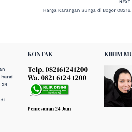
NEX
Harga Karangan Bun
KONTAK
KIRIM M
Telp. 082161241200
an
Wa. 0821 6124 1200
, hand
 24
di
Pemesanan 24 Jam