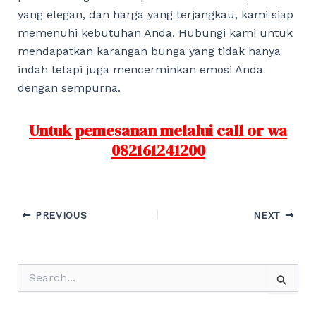
yang elegan, dan harga yang terjangkau, kami siap
memenuhi kebutuhan Anda. Hubungi kami untuk
mendapatkan karangan bunga yang tidak hanya
indah tetapi juga mencerminkan emosi Anda
dengan sempurna.
Untuk pemesanan melalui call or wa
082161241200
Post
PREVIOUS
NEXT
navigation
S
e
a
r