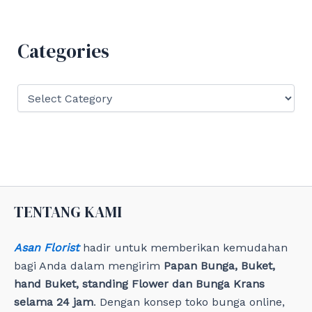
c
h
f
Categories
o
r
:
C
a
t
e
g
o
r
i
e
TENTANG KAMI
s
Asan Florist
hadir untuk memberikan kemudahan
bagi Anda dalam mengirim
Papan Bunga, Buket,
hand Buket, standing Flower dan Bunga Krans
selama 24 jam
. Dengan konsep toko bunga online,