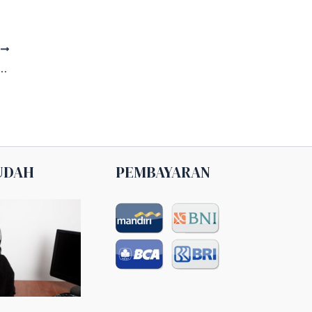
T
gan Bunga Bekasi 082161241200
UDAH
PEMBAYARAN