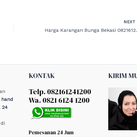
NEX
Harga Karan
KONTAK
KIRIM M
Telp. 082161241200
an
Wa. 0821 6124 1200
, hand
 24
di
Pemesanan 24 Jam