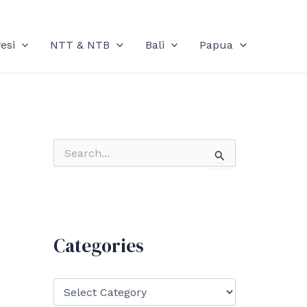
esi
NTT & NTB
Bali
Papua
S
e
a
r
c
h
f
Categories
o
r
:
C
a