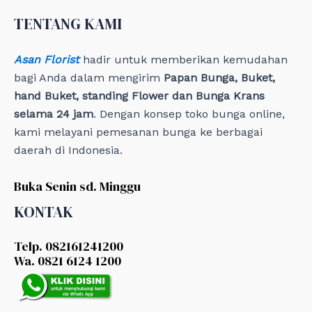
i
e
TENTANG KAMI
s
Asan Florist
hadir untuk memberikan kemudahan
bagi Anda dalam mengirim
Papan Bunga, Buket,
hand Buket, standing Flower dan Bunga Krans
selama 24 jam
. Dengan konsep toko bunga online,
kami melayani pemesanan bunga ke berbagai
daerah di Indonesia.
Buka Senin sd. Minggu
KONTAK
Telp. 082161241200
Wa. 0821 6124 1200