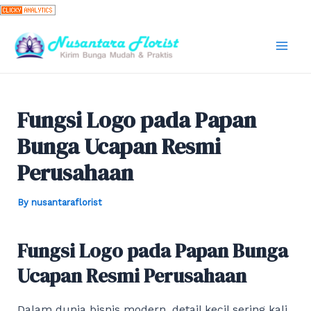
Skip
to
content
Mai
Men
Fungsi Logo pada Papan
Bunga Ucapan Resmi
Perusahaan
By
nusantaraflorist
Fungsi Logo pada Papan Bunga
Ucapan Resmi Perusahaan
Dalam dunia bisnis modern, detail kecil sering kali