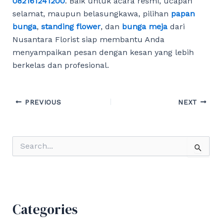
082161241200
. Baik untuk acara resmi, ucapan
selamat, maupun belasungkawa, pilihan
papan
bunga
,
standing flower
, dan
bunga meja
dari
Nusantara Florist siap membantu Anda
menyampaikan pesan dengan kesan yang lebih
berkelas dan profesional.
Post
PREVIOUS
NEXT
navigation
S
e
a
r
c
h
f
Categories
o
r