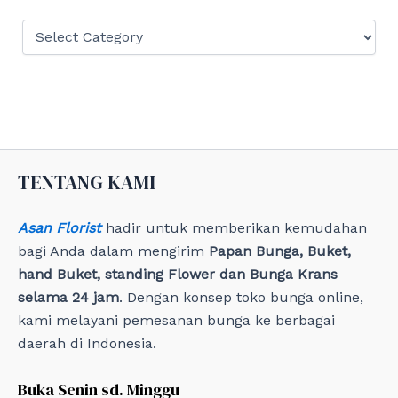
:
C
a
t
e
g
o
r
i
e
TENTANG KAMI
s
Asan Florist
hadir untuk memberikan kemudahan
bagi Anda dalam mengirim
Papan Bunga, Buket,
hand Buket, standing Flower dan Bunga Krans
selama 24 jam
. Dengan konsep toko bunga online,
kami melayani pemesanan bunga ke berbagai
daerah di Indonesia.
Buka Senin sd. Minggu