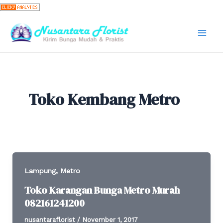
Skip
to
content
Mai
Men
Toko Kembang Metro
,
Lampung
Metro
Toko Karangan Bunga Metro Murah
082161241200
nusantaraflorist
/
November 1, 2017