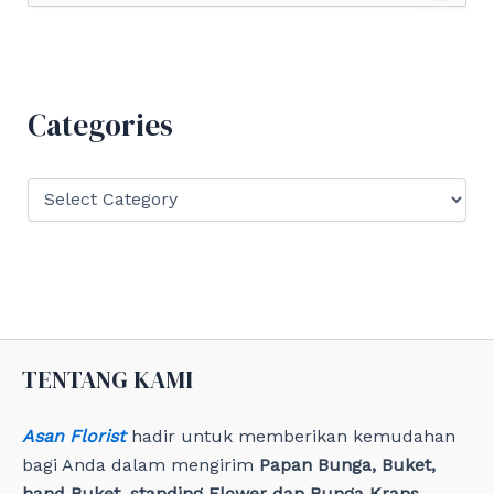
a
r
c
h
f
Categories
o
r
:
C
a
t
e
g
o
r
i
e
TENTANG KAMI
s
Asan Florist
hadir untuk memberikan kemudahan
bagi Anda dalam mengirim
Papan Bunga, Buket,
hand Buket, standing Flower dan Bunga Krans