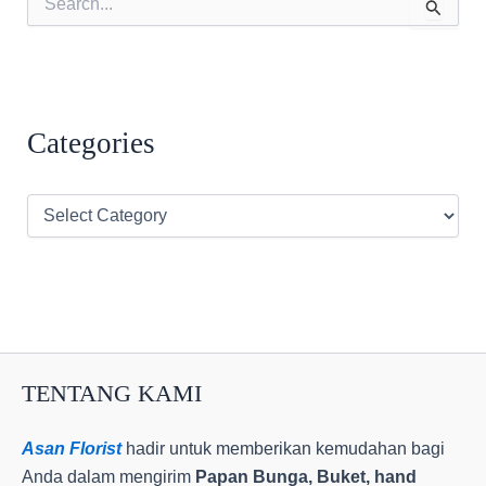
e
a
r
c
h
f
Categories
o
r
:
C
a
t
e
g
o
r
i
e
TENTANG KAMI
s
Asan Florist
hadir untuk memberikan kemudahan bagi
Anda dalam mengirim
Papan Bunga, Buket, hand