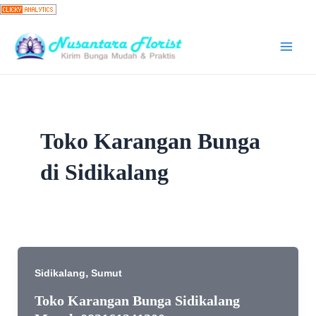
Skip
to
content
Main
Men
Toko Karangan Bunga
di Sidikalang
,
Sidikalang
Sumut
Toko Karangan Bunga Sidikalang