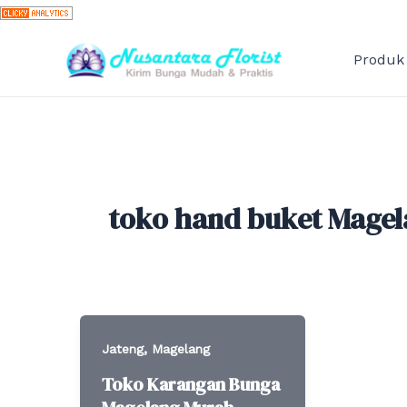
Skip
to
content
Produk
toko hand buket Mage
,
Jateng
Magelang
Toko Karangan Bunga