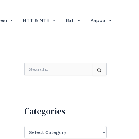
esi
NTT & NTB
Bali
Papua
S
e
a
r
c
h
f
Categories
o
r
:
C
a