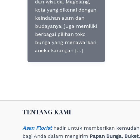
dan wisuda. Magelang,
kota yang dikenal dengan
keindahan alam dan
budayanya, juga memiliki
berbagai pilihan toko
bunga yang menawarkan
aneka karangan […]
TENTANG KAMI
Asan Florist
hadir untuk memberikan kemudah
bagi Anda dalam mengirim
Papan Bunga, Buket