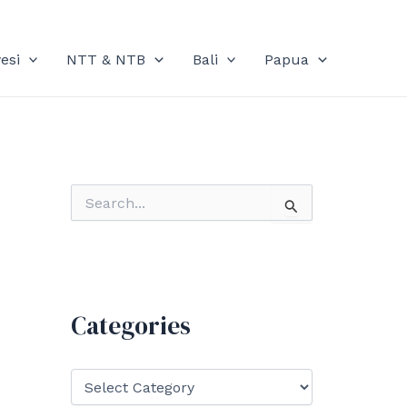
esi
NTT & NTB
Bali
Papua
S
e
a
r
c
h
f
Categories
o
r
:
C
a