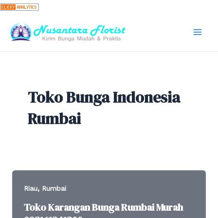
Skip
to
content
Mai
Men
Toko Bunga Indonesia
Rumbai
,
Riau
Rumbai
Toko Karangan Bunga Rumbai Murah