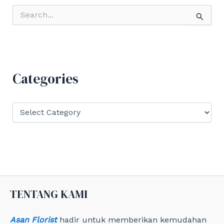
S
e
a
r
c
h
f
Categories
o
r
:
C
a
t
e
g
o
r
i
e
TENTANG KAMI
s
Asan Florist
hadir untuk memberikan kemudahan