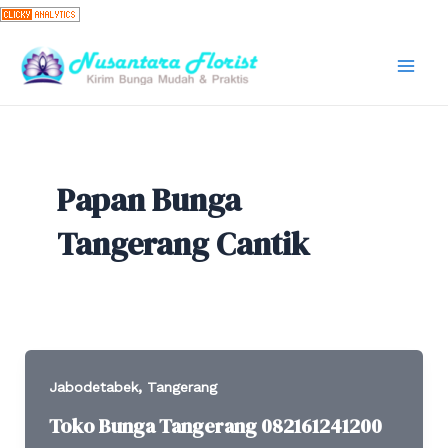
Skip
to
content
Mai
Men
Papan Bunga
Tangerang Cantik
,
Jabodetabek
Tangerang
Toko Bunga Tangerang 082161241200