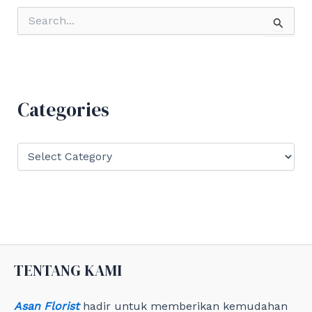
S
e
a
r
c
h
f
Categories
o
r
:
C
a
t
e
g
o
r
i
e
TENTANG KAMI
s
Asan Florist
hadir untuk memberikan kemudahan