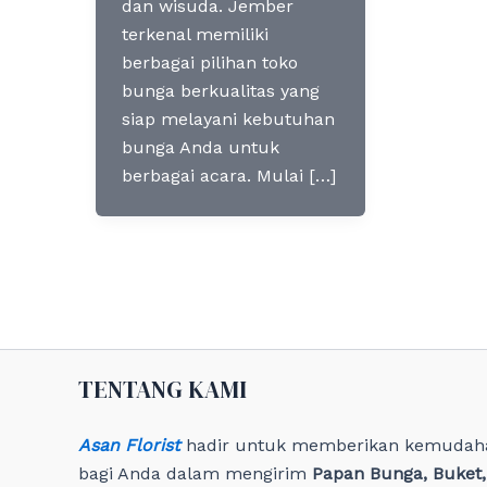
dan wisuda. Jember
terkenal memiliki
berbagai pilihan toko
bunga berkualitas yang
siap melayani kebutuhan
bunga Anda untuk
berbagai acara. Mulai […]
TENTANG KAMI
Asan Florist
hadir untuk memberikan kemudah
bagi Anda dalam mengirim
Papan Bunga, Buket