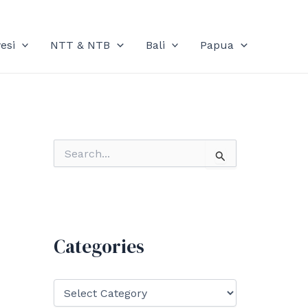
esi
NTT & NTB
Bali
Papua
S
e
a
r
c
h
f
Categories
o
r
:
C
a