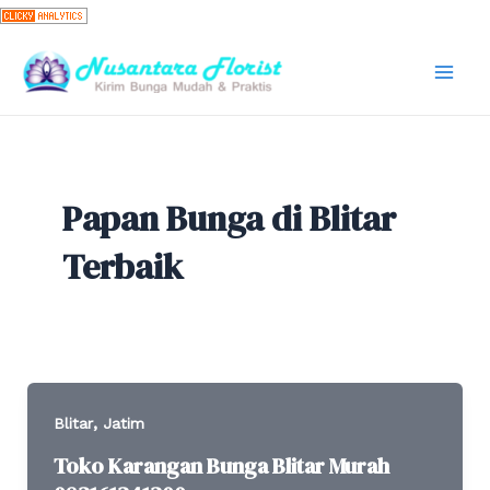
Skip
to
content
Mai
Men
Papan Bunga di Blitar
Terbaik
,
Blitar
Jatim
Toko Karangan Bunga Blitar Murah