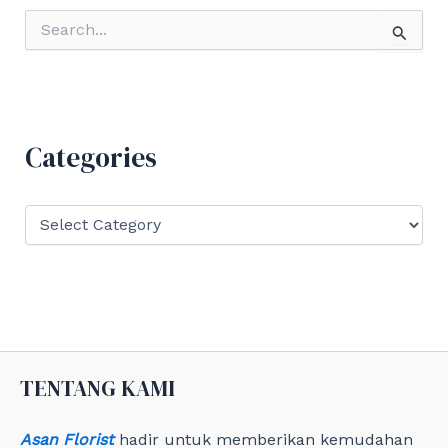
S
e
a
r
c
h
f
Categories
o
r
:
C
a
t
e
g
o
r
i
e
TENTANG KAMI
s
Asan Florist
hadir untuk memberikan kemudahan