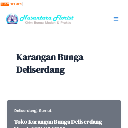
Skip
to
content
Mai
Men
Karangan Bunga
Deliserdang
,
Deliserdang
Sumut
Toko Karangan Bunga Deliserdang