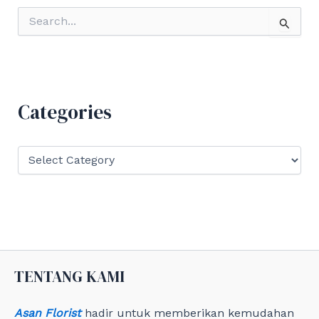
S
e
a
r
c
h
f
Categories
o
r
:
C
a
t
e
g
o
r
i
e
TENTANG KAMI
s
Asan Florist
hadir untuk memberikan kemudahan