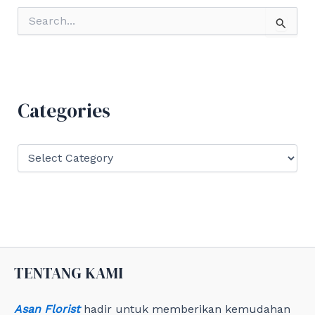
S
e
a
r
c
h
f
Categories
o
r
:
C
a
t
e
g
o
r
i
e
TENTANG KAMI
s
Asan Florist
hadir untuk memberikan kemudahan