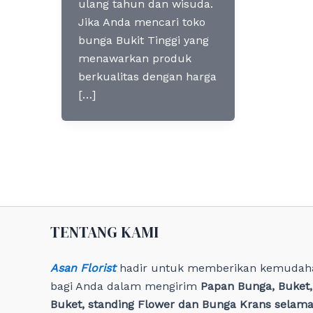
ulang tahun dan wisuda.
Jika Anda mencari toko
bunga Bukit Tinggi yang
menawarkan produk
berkualitas dengan harga
[…]
TENTANG KAMI
Asan Florist
hadir untuk memberikan kemudah
bagi Anda dalam mengirim
Papan Bunga, Buket
Buket, standing Flower dan Bunga Krans selama