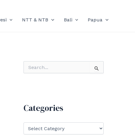
esi
NTT & NTB
Bali
Papua
S
e
a
r
c
h
f
Categories
o
r
:
C
a