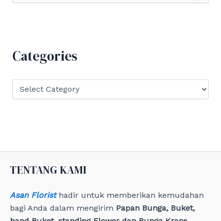
a
r
c
h
f
Categories
o
r
:
C
a
t
e
g
o
r
i
e
TENTANG KAMI
s
Asan Florist
hadir untuk memberikan kemudahan
bagi Anda dalam mengirim
Papan Bunga, Buket,
hand Buket, standing Flower dan Bunga Krans