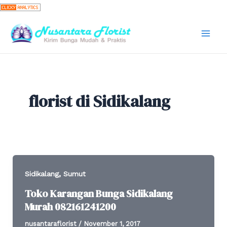
Skip
to
content
Mai
Men
florist di Sidikalang
,
Sidikalang
Sumut
Toko Karangan Bunga Sidikalang
Murah 082161241200
nusantaraflorist
/
November 1, 2017