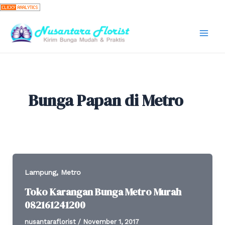
Skip
to
content
Mai
Men
Bunga Papan di Metro
,
Lampung
Metro
Toko Karangan Bunga Metro Murah
082161241200
nusantaraflorist
/
November 1, 2017