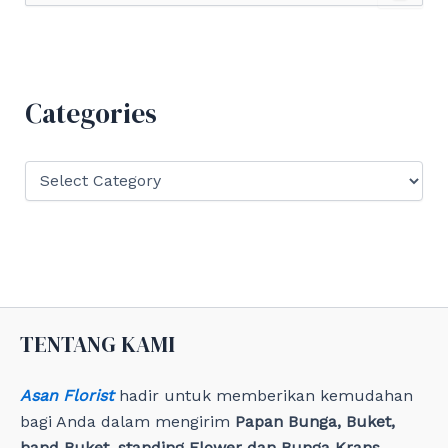
a
r
c
h
f
Categories
o
r
:
C
a
t
e
g
o
r
i
e
TENTANG KAMI
s
Asan Florist
hadir untuk memberikan kemudahan
bagi Anda dalam mengirim
Papan Bunga, Buket,
hand Buket, standing Flower dan Bunga Krans