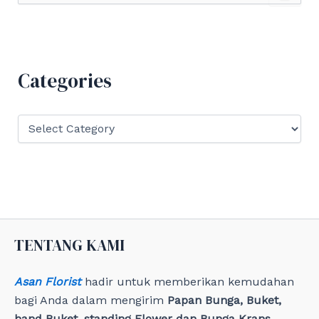
a
r
c
h
f
Categories
o
r
:
C
a
t
e
g
o
r
i
e
TENTANG KAMI
s
Asan Florist
hadir untuk memberikan kemudahan
bagi Anda dalam mengirim
Papan Bunga, Buket,
hand Buket, standing Flower dan Bunga Krans