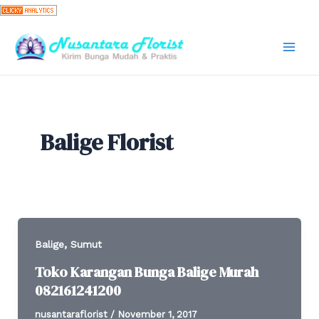
Skip
to
content
Mai
Men
Balige Florist
,
Balige
Sumut
Toko Karangan Bunga Balige Murah
082161241200
nusantaraflorist
/
November 1, 2017