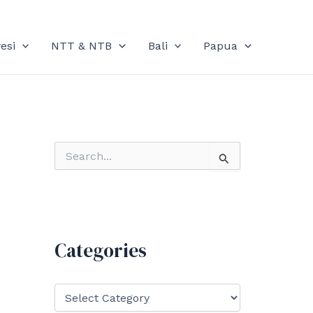
esi
NTT & NTB
Bali
Papua
S
e
a
r
c
h
f
Categories
o
r
:
C
a