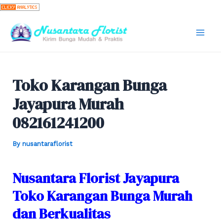
Skip
to
content
Mai
Men
Toko Karangan Bunga
Jayapura Murah
082161241200
By
nusantaraflorist
Nusantara Florist Jayapura
Toko Karangan Bunga Murah
dan Berkualitas