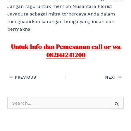
Jangan ragu untuk memilih Nusantara Florist
Jayapura sebagai mitra terpercaya Anda dalam
menghadirkan karangan bunga yang indah dan
bermakna.
Untuk Info dan Pemesanan call or wa
082161241200
Post
PREVIOUS
NEXT
navigation
S
e
a
r
c
h