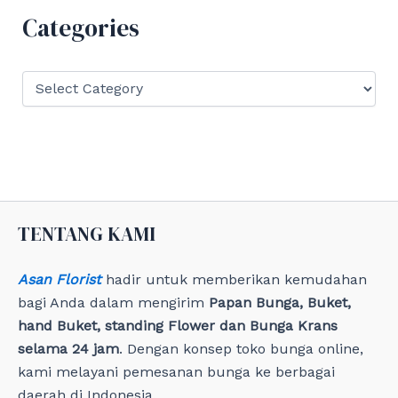
f
Categories
o
r
:
C
a
t
e
g
o
r
i
e
TENTANG KAMI
s
Asan Florist
hadir untuk memberikan kemudahan
bagi Anda dalam mengirim
Papan Bunga, Buket,
hand Buket, standing Flower dan Bunga Krans
selama 24 jam
. Dengan konsep toko bunga online,
kami melayani pemesanan bunga ke berbagai
daerah di Indonesia.